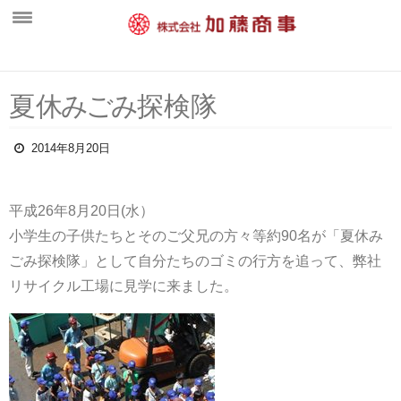
ホーム
夏
休
み
ご
み
探検隊
新着情報
会社概要
2014年8月20日
中間処理工場
平成26年8月20日(水）
営業案内
小学生の子供たちとそのご父兄の方々等約90名が「夏休み
一般廃棄物部門
ごみ探検隊」として自分たちのゴミの行方を追って、弊社
水処理施設・維持管理部門
リサイクル工場に見学に来ました。
産業廃棄物部門
環境活動
採用情報