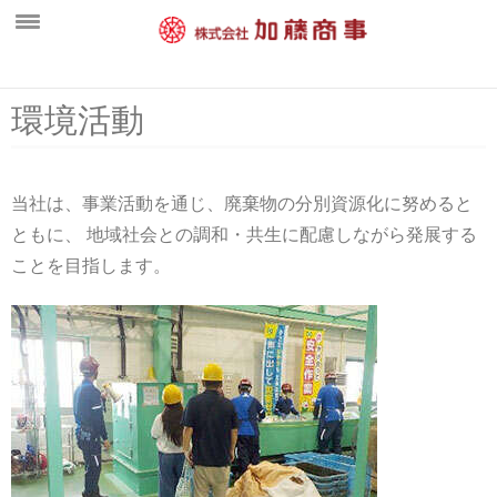
ホーム
環境活動
新着情報
会社概要
当社は、事業活動を通じ、廃棄物の分別資源化に努めると
中間処理工場
ともに、 地域社会との調和・共生に配慮しながら発展する
ことを目指します。
営業案内
一般廃棄物部門
水処理施設・維持管理部門
産業廃棄物部門
環境活動
採用情報