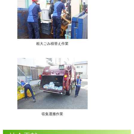
粗大ごみ積替え作業
収集運搬作業