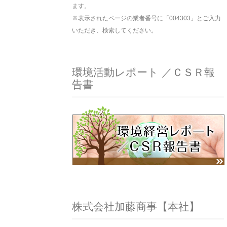
ます。
※表示されたページの業者番号に「004303」とご入力
いただき、検索してください。
環境活動レポート ／ＣＳＲ報
告書
株式会社加藤商事【本社】