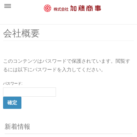
ホーム
会社概要
新着情報
会社概要
このコンテンツはパスワードで保護されています。閲覧す
中間処理工場
るには以下にパスワードを入力してください。
営業案内
パスワード:
一般廃棄物部門
水処理施設・維持管理部門
産業廃棄物部門
環境活動
新着情報
採用情報