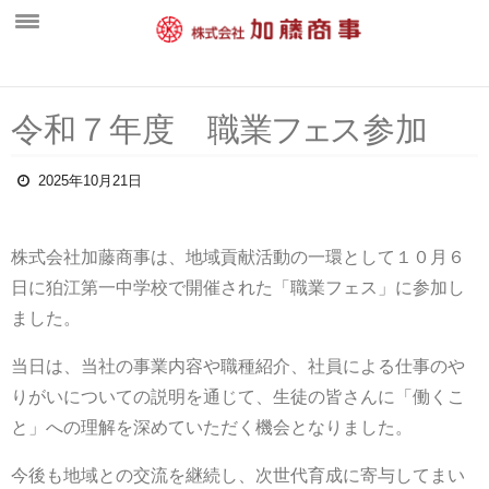
ホーム
令和７年度 職
業
フ
ェ
ス
参加
新着情報
会社概要
2025年10月21日
中間処理工場
株式会社加藤商事は、地域貢献活動の一環として１０月６
営業案内
日に狛江第一中学校で開催された「職業フェス」に参加し
一般廃棄物部門
ました。
水処理施設・維持管理部門
当日は、当社の事業内容や職種紹介、社員による仕事のや
産業廃棄物部門
りがいについての説明を通じて、生徒の皆さんに「働くこ
と」への理解を深めていただく機会となりました。
環境活動
採用情報
今後も地域との交流を継続し、次世代育成に寄与してまい