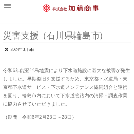
ホーム
災害支
援
（
石川県輪島
市
）
新着情報
会社概要
2024年3月5日
中間処理工場
令和6年能登半島地震により下水道施設に甚大な被害が発生
営業案内
しました。早期復旧を支援するため、東京都下水道局・東
一般廃棄物部門
京都下水道サービス・下水道メンテナンス協同組合と連携
水処理施設・維持管理部門
を図り、輪島市内において下水道管路内の清掃・調査作業
に協力させていただきました。
産業廃棄物部門
（期間 令和6年2月23日～28日）
環境活動
採用情報