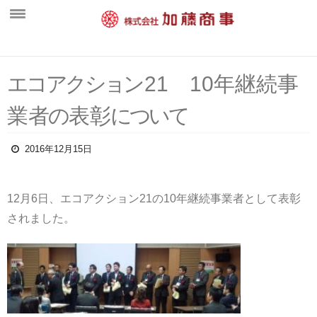
ホーム
エ
コ
ア
ク
シ
ョ
ン
21 10年継続事
新着情報
業
者
の
表
彰
に
つ
い
て
会社概要
中間処理工場
2016年12月15日
営業案内
一般廃棄物部門
12月6日、エコアクション21の10年継続事業者として表彰
されました。
水処理施設・維持管理部門
産業廃棄物部門
環境活動
採用情報