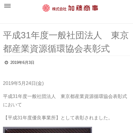
ホーム
平成31年度一般社団法人 東京
新着情報
都産業資源循環協会表彰式
会社概要
中間処理工場
2019年6月3日
営業案内
一般廃棄物部門
2019年5月24日(金)
水処理施設・維持管理部門
平成31年度一般社団法人 東京都産業資源循環協会表彰式
において
産業廃棄物部門
環境活動
【平成31年度優良事業所】として表彰されました。
採用情報