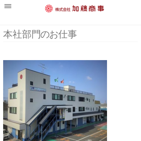
ホーム
本社部
門
の
お
仕事
新着情報
会社概要
中間処理工場
営業案内
一般廃棄物部門
水処理施設・維持管理部門
産業廃棄物部門
環境活動
採用情報