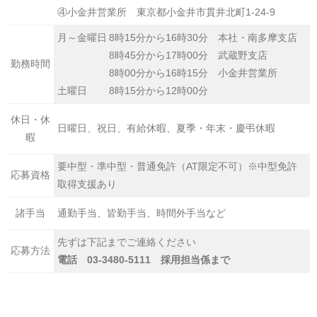
④小金井営業所 東京都小金井市貫井北町1-24-9
月～金曜日
8時15分から16時30分 本社・南多摩支店
8時45分から17時00分 武蔵野支店
勤務時間
8時00分から16時15分 小金井営業所
土曜日
8時15分から12時00分
休日・休
日曜日、祝日、有給休暇、夏季・年末・慶弔休暇
暇
要中型・準中型・普通免許（AT限定不可）※中型免許
応募資格
取得支援あり
諸手当
通勤手当、皆勤手当、時間外手当など
先ずは下記までご連絡ください
応募方法
電話 03-3480-5111 採用担当係まで