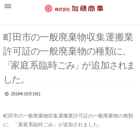
ホーム
町田
市
の
一般廃棄物収集運搬業
新着情報
許可
証
の
一般廃棄
物
の
種
類
に
、
会社概要
「
家庭系臨
時
ご
み
」
が
追
加
さ
れ
ま
中間処理工場
営業案内
し
た
。
一般廃棄物部門
2018年10月19日
水処理施設・維持管理部門
産業廃棄物部門
町田市の一般廃棄物収集運搬業許可証の一般廃棄物の種類
環境活動
に、「家庭系臨時ごみ」が追加されました。
採用情報