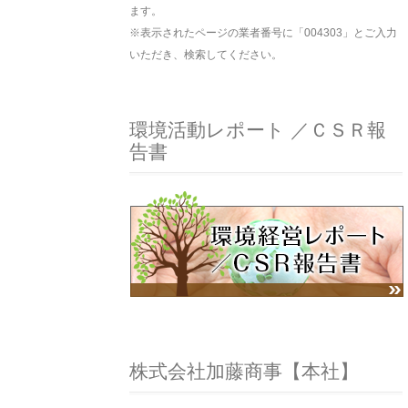
ます。
※表示されたページの業者番号に「004303」とご入力
いただき、検索してください。
環境活動レポート ／ＣＳＲ報
告書
株式会社加藤商事【本社】