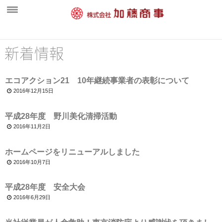
ホーム
:
新着情報
新着情報
エコアクション21 10年継続事業者の表彰について
会社概要
2016年12月15日
中間処理工場
平成28年度 野川美化清掃活動
営業案内
2016年11月2日
一般廃棄物部門
ホームページをリニューアルしました
水処理施設・維持管理部門
2016年10月7日
産業廃棄物部門
平成28年度 安全大会
環境活動
2016年6月29日
採用情報